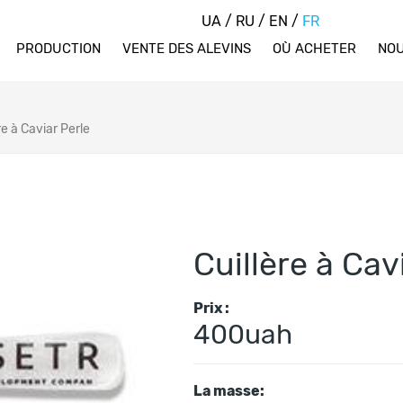
UA
/
RU
/
EN
/
FR
PRODUCTION
VENTE DES ALEVINS
OÙ ACHETER
NOU
re à Caviar Perle
Cuillère à Cav
Prix :
400uah
La masse: