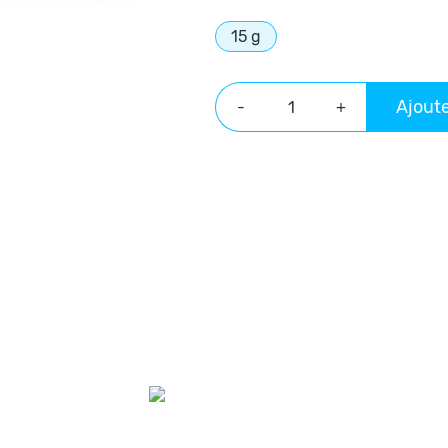
15 g
Ajoute
-
+