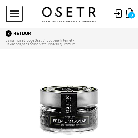
0
RETOUR
Caviar noir et rouge Osetr
Boutique Internet
Caviar noir, sans conservateur (Sterlet) Premium