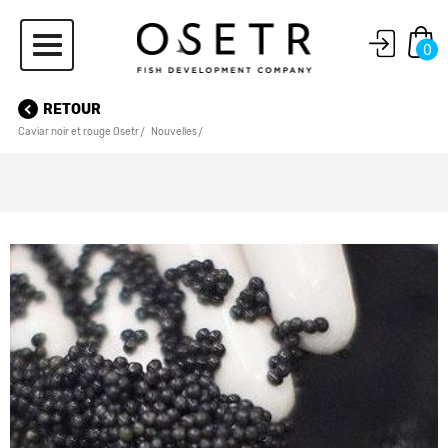
0
RETOUR
Caviar noir et rouge Osetr
Nouvelles