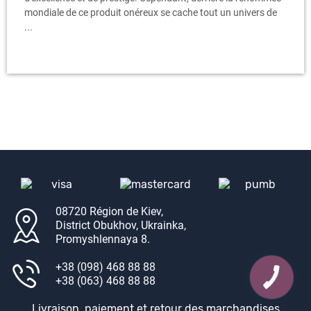
mondiale de ce produit onéreux se cache tout un univers de
...
08720 Région de Kiev,
District Obukhov, Ukrainka,
Promyshlennaya 8.
+38 (098) 468 88 88
+38 (063) 468 88 88
Livraison, paiement et retour des marchandises