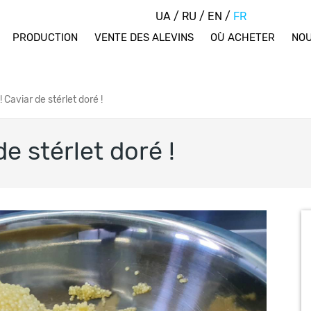
UA
/
RU
/
EN
/
FR
PRODUCTION
VENTE DES ALEVINS
OÙ ACHETER
NOU
 Caviar de stérlet doré !
e stérlet doré !