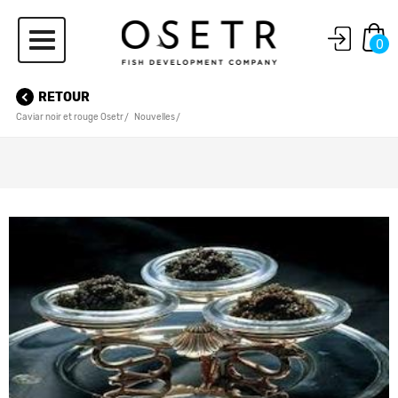
0
RETOUR
Caviar noir et rouge Osetr
Nouvelles