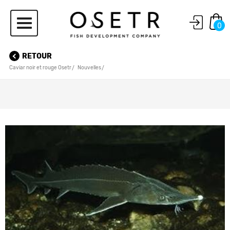
0
RETOUR
Caviar noir et rouge Osetr
Nouvelles