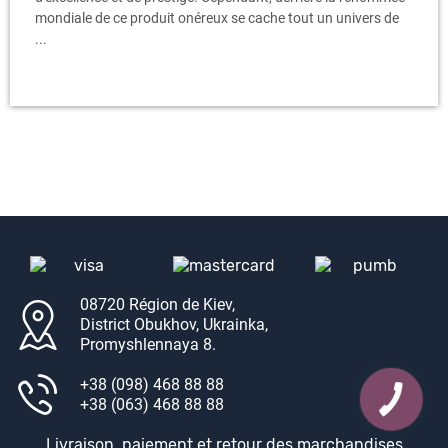
mondiale de ce produit onéreux se cache tout un univers de
...
08720 Région de Kiev,
District Obukhov, Ukrainka,
Promyshlennaya 8.
+38 (098) 468 88 88
+38 (063) 468 88 88
Livraison, paiement et retour des marchandises